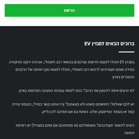
כתובת
המייל
שלך
ברוכים הבאים למגזין EV
במגזין EV תוכלו למצוא חדשות ועדכונים בנושאי רכב חשמלי, אנרגיה ירוקה ותחבורה.
במידה ואתם מעוניינים לרכוש רכב חשמלי,
תוכלו למצוא כאן רשימה של הרכבים
הנמכרים בארץ.
לא יודעים איפה להטעין את הרכב? כנסו
למפת עמדות הטעינה הפרוסות בארץ
.
יש לכם שאלות? חיפשתם משהו ולא מצאתם?ֿ צרו איתנו קשר במייל,
בטופס יצירת
קשר
או
בעמוד הפייסבוק שלנו
. נשמח גם אם תפרגנו לנו בלייק.
רוצים להשאר מעודכנים? משמאלכם (או מתחתכם אם אתם במובייל) יש רשימת
תפוצה.