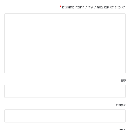
האימייל לא יוצג באתר.
שדות החובה מסומנים
*
ה
ת
ג
ו
ב
ה
ש
ל
שם
ך
*
אימייל
אתר