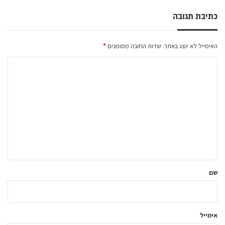
כתיבת תגובה
האימייל לא יוצג באתר.
שדות החובה מסומנים
*
ה
ת
ג
ו
ב
ה
ש
ל
שם
ך
*
אימייל