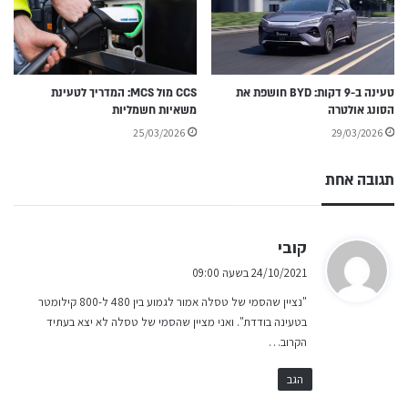
טעינה ב-9 דקות: BYD חושפת את
CCS מול MCS: המדריך לטעינת
הסונג אולטרה
משאיות חשמליות
25/03/2026
29/03/2026
תגובה אחת
ה
קובי
ג
24/10/2021 בשעה 09:00
י
"נציין שהסמי של טסלה אמור לגמוע בין 480 ל-800 קילומטר
ב
בטעינה בודדת". ואני מציין שהסמי של טסלה לא יצא בעתיד
:
הקרוב…
הגב