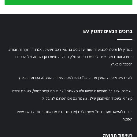
שלך
ברוכים הבאים למגזין EV
במגזין EV תוכלו למצוא חדשות ועדכונים בנושאי רכב חשמלי, אנרגיה ירוקה ותחבורה.
במידה ואתם מעוניינים לרכוש רכב חשמלי,
תוכלו למצוא כאן רשימה של הרכבים
הנמכרים בארץ.
לא יודעים איפה להטעין את הרכב? כנסו
למפת עמדות הטעינה הפרוסות בארץ
.
יש לכם שאלות? חיפשתם משהו ולא מצאתם?ֿ צרו איתנו קשר במייל,
בטופס יצירת
קשר
או
בעמוד הפייסבוק שלנו
. נשמח גם אם תפרגנו לנו בלייק.
רוצים להשאר מעודכנים? משמאלכם (או מתחתכם אם אתם במובייל) יש רשימת
תפוצה.
רשימת תפוצה