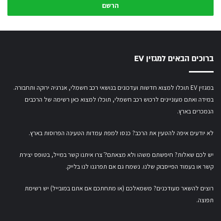
נ
/
י
א
ת
ברוכים הבאים למגזין EV
כ
ת
ו
במגזין EV תוכלו למצוא חדשות ועדכונים בנושאי רכב חשמלי, אנרגיה ירוקה ותחבורה.
ב
במידה ואתם מעוניינים לרכוש רכב חשמלי,
תוכלו למצוא כאן רשימה של הרכבים
ת
ה
הנמכרים בארץ.
מ
י
לא יודעים איפה להטעין את הרכב? כנסו
למפת עמדות הטעינה הפרוסות בארץ
.
י
ל
יש לכם שאלות? חיפשתם משהו ולא מצאתם?ֿ צרו איתנו קשר במייל,
בטופס יצירת
ש
קשר
או
בעמוד הפייסבוק שלנו
. נשמח גם אם תפרגנו לנו בלייק.
ל
ך
רוצים להשאר מעודכנים? משמאלכם (או מתחתכם אם אתם במובייל) יש רשימת
תפוצה.