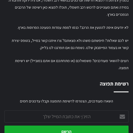
במגזין EV תוכלו למצוא חדשות ועדכונים בנושאי רכב חשמלי, אנרגיה ירוקה ותחבורה.
במידה ואתם מעוניינים לרכוש רכב חשמלי,
תוכלו למצוא כאן רשימה של הרכבים
הנמכרים בארץ.
לא יודעים איפה להטעין את הרכב? כנסו
למפת עמדות הטעינה הפרוסות בארץ
.
יש לכם שאלות? חיפשתם משהו ולא מצאתם?ֿ צרו איתנו קשר במייל,
בטופס יצירת
קשר
או
בעמוד הפייסבוק שלנו
. נשמח גם אם תפרגנו לנו בלייק.
רוצים להשאר מעודכנים? משמאלכם (או מתחתכם אם אתם במובייל) יש רשימת
תפוצה.
רשימת תפוצה
השארו מעודכנים, הצטרפו לרשימת התפוצה וקבלו עדכונים חמים
הזינ/י
את
כתובת
המייל