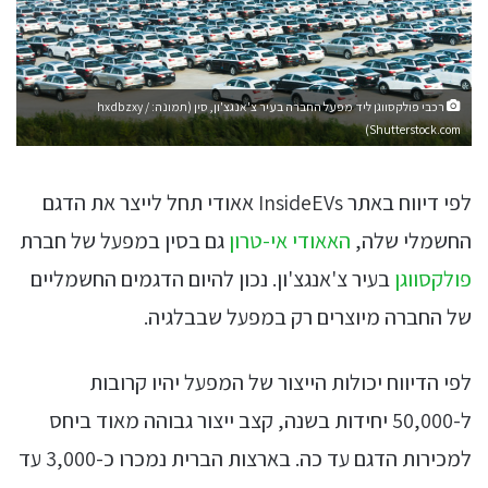
רכבי פולקסווגן ליד מפעל החברה בעיר צ'אנגצ'ון, סין (תמונה: hxdbzxy /
Shutterstock.com)
לפי דיווח באתר InsideEVs אאודי תחל לייצר את הדגם
החשמלי שלה,
האאודי אי-טרון
גם בסין במפעל של חברת
פולקסווגן
בעיר צ'אנגצ'ון. נכון להיום הדגמים החשמליים
של החברה מיוצרים רק במפעל שבבלגיה.
לפי הדיווח יכולות הייצור של המפעל יהיו קרובות
ל-50,000 יחידות בשנה, קצב ייצור גבוהה מאוד ביחס
למכירות הדגם עד כה. בארצות הברית נמכרו כ-3,000 עד