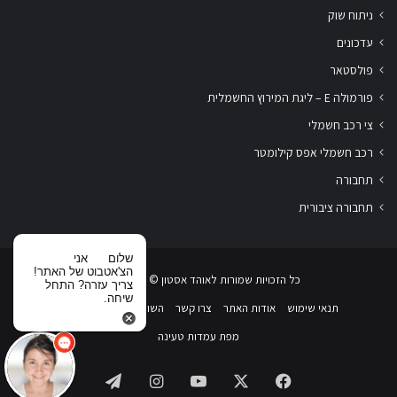
ניתוח שוק
עדכונים
פולסטאר
פורמולה E – ליגת המירוץ החשמלית
צי רכב חשמלי
רכב חשמלי אפס קילומטר
תחבורה
תחבורה ציבורית
שלום
אני
הצ'אטבוט של האתר!
כל הזכויות שמורות לאוהד אסטון ‏© 2019-2026
צריך עזרה? התחל
שיחה.
תנאי שימוש
אודות האתר
צרו קשר
השוואת רכבים חשמליים
מפת עמדות טעינה
Telegram
Instagram
YouTube
Facebook
X