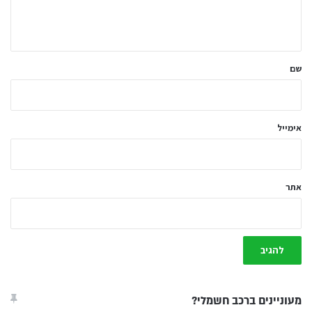
ב
ה
ש
ל
שם
ך
*
אימייל
אתר
מעוניינים ברכב חשמלי?