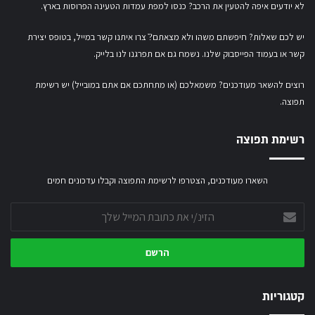
לא יודעים איפה להטעין את הרכב? כנסו
למפת עמדות הטעינה הפרוסות בארץ
.
יש לכם שאלות? חיפשתם משהו ולא מצאתם?ֿ צרו איתנו קשר במייל,
בטופס יצירת
קשר
או
בעמוד הפייסבוק שלנו
. נשמח גם אם תפרגנו לנו בלייק.
רוצים להשאר מעודכנים? משמאלכם (או מתחתכם אם אתם במובייל) יש רשימת
תפוצה.
רשימת תפוצה
השארו מעודכנים, הצטרפו לרשימת התפוצה וקבלו עדכונים חמים
הזינ/י
את
כתובת
המייל
שלך
קטגוריות