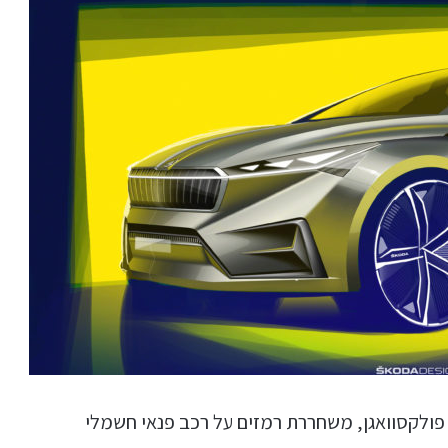
טו
ייע
תפ
צד
פולקסוואגן, משחררת רמזים על רכב פנאי חשמלי