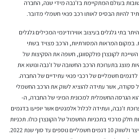
ובות בעולם המתקיימת בז'נבה מידי שנה, החברה
ד להיות הבסיס לאותו רכב פנאי חשמלי מדובר.
יתר בתי גלגלים בעיצוב אווירודינמי המכילים גלגלים
ות ידיות. במקום המראות המסורתיות, הרכב מצויד בשתי
השייכת לקונצרן פולקסווגן, חשפה את הסקיצות של
ות מוצג בתערוכת הרכב החשובה של ז'נבה ונושא את
מהווה אבטיפוס לדגמים חשמליים של רכבי פנאי עתידיים של החברה.
ל סקודה, אשר עתידה להוציא לשוק את הרכב החשמלי
הוא הגרסה החשמלית למכונית המיני של החברה, ה-
ערוכת ז'נבה, ועתידה לכלול אלמנטים אשר יופיעו בדגמים
 חלק מרכזי בתכניות החשמול של הקונצרן כולו. תכניות
אלו כוללות השקעה של 2 מיליארדי יורו על מנת לייצר ולשווק 10 דגמים חשמליים נוספים עד סוף שנת 2022.