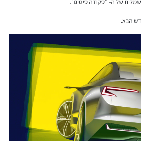
מלית של ה- "סקודה סיטיגו".
דש הבא.