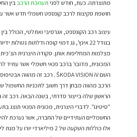
מתוצרתה. כעת, חודש לפני
תערוכת הרכב
בין החש
חושפת סקיצות לרכב קונספט חשמלי חדש אשר עתי
עיצוב רכב הקונספט, אגרסיבי ואתלטי, הכולל בין ה
בגודל 22 אינץ', גג דמוי קופה ודלתות נטול
מצלמות המחליפות אותן. סקודה היצרנית הצ'כית 
המכונית, מדובר ברכב פנאי חשמלי אשר עתיד להי
השם ŠKODA VISION iV . רכב זה 
הרכב מהווה מבחן דרך חשוב לתכניות החשמול ש
הראשון שלה בייצור סדרתי, בשנה הבאה. רכב זה 
"סיטיגו". לדברי היצרנית, מכונית הפנאי תוצג בת
החשמליים העתידיים של החברה, אשר נערכת להיות