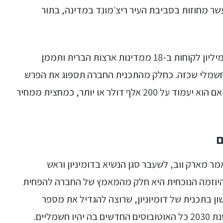
חות משישה עשר מחוזות בסביבת העיר ריצ׳מונד במדינה, בתור
חברת דומיניון מספקת חשמל לבערך שבעה וחצי מיליון לקוחות ב-18 ממדינות ארצות הברית ותממן
חשמלי שכזה. כחלק מהתכנית החברה תספוג את הפרש
המחיר בין כל אוטובוס חשמלי לכזה המונע בדיזל אם הוא יעמוד על 200 אלף דולר או יותר, כמחצית ממחיר
ם
ר מארק ווב, לשעבר סגן הנשיא בדומיניון וראש
 שהיוזמה הנוכחית היא חלק מהמאמץ של החברה להפחית
ון בתכנית של דומיוניון, שרוצה להגדיל את מספר
ליים.