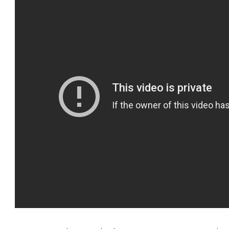
טו
ייע
תפ
צד