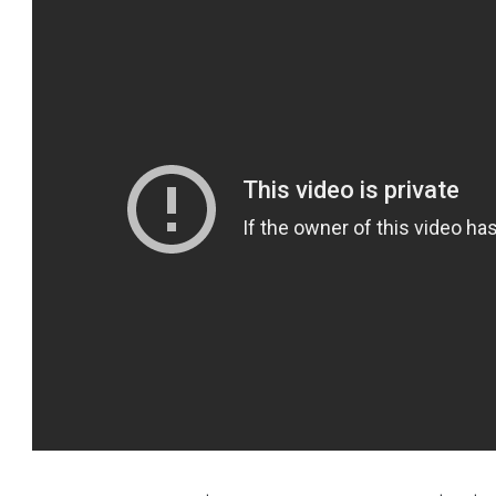
טו
ייע
תפ
צד