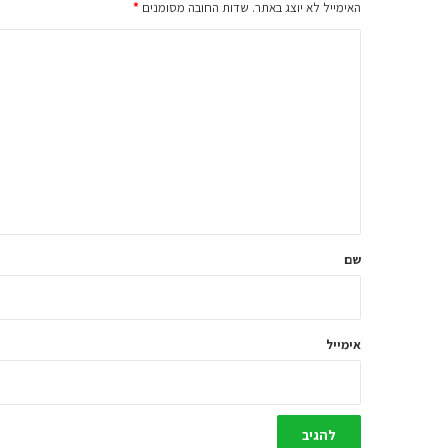
האימייל לא יוצג באתר.
שדות החובה מסומנים
*
ה
ת
ג
ו
ב
ה
ש
ל
שם
ך
*
אימייל