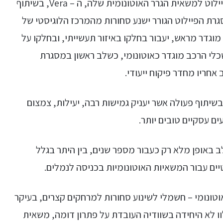
בפיילוט למשאית הגרר האוטונומית שלה, ה – Vera, בשיתוף
 חברת השינוע והלוגיסטיקה DFDS. במסגרת הפיילוט הגורר ישנע סחורות מהמרכז הלוגיסטי של
וגדר מראש, יעבור בחלקו באיזור תעשייתי, ובחלקו על
ל עד 40 קמ"ש. למרות שכלי הרכב מוגדר כאוטונומי, כשלב ראשון במסגרת
אחריו מחדר פיקוח ייעודי.
מסר מנכ"ל חברת DFDS, מדובר בשיתוף פעולה אשר יעניק גמישות רבה, יעילות, צמצום
ים עסקיים טובים יותר.
אופן מלא רק כעבור מספר שנים, בין היתר בגלל
ים עבור המשאיות האוטונומיות בכניסה לנמלים.
 על ידי וולוו כפתרון אוטונומי – חשמלי לשינוע סחורות למרחקים קצרים, בעיקר
ולוו לא היחידה בשוודיה העובדת על פתרון דומה, משאית