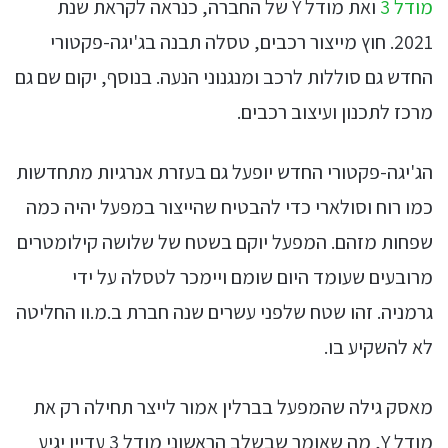
מודל 3
ואת מודל Y של החברה, כנראה לקראת שנת
2021. חוץ מייצור רכבים, טסלה תבנה בג'יגה-פקטורי
החדש גם סוללות לרכב ומנגנוני הנעה. בנוסף, יקום שם גם
מרכז לתכנון ועיצוב רכבים.
הג'יגה-פקטורי החדש יופעל גם בעזרת אנרגיות מתחדשות
כמו רוח וסולארי כדי להבטיח שהייצור במפעל יהיה כמה
שפחות מזהם. המפעל יוקם בשטח של שלושה קילומטרים
מרובעים שעומד היום שומם ויימכר לטסלה על ידי
גרמניה. זהו שטח שלפני עשרים שנה חברת ב.מ.וו החליטה
לא להשקיע בו.
מאסק גילה שהמפעל בברלין אמור לייצר תחילה רק את
מודל Y, מה שאומר שבשלב הראשוני מודל 3 עדיין יגיע