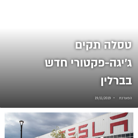
טסלה תקים
ג'יגה-פקטורי חדש
בברלין
המערכת
19/11/2019