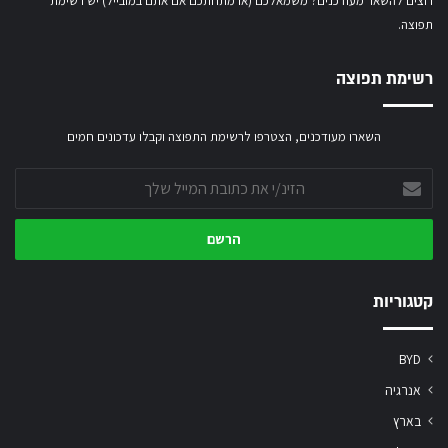
רוצים להשאר מעודכנים? משמאלכם (או מתחתכם אם אתם במובייל) יש רשימת
תפוצה.
רשימת תפוצה
השארו מעודכנים, הצטרפו לרשימת התפוצה וקבלו עדכונים חמים
הזינ/י
את
כתובת
המייל
שלך
קטגוריות
BYD
אנרגיה
בארץ