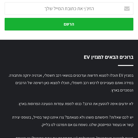
הזינ/י
את
כתובת
המייל
שלך
ברוכים הבאים למגזין EV
במגזין EV תוכלו למצוא חדשות ועדכונים בנושאי רכב חשמלי, אנרגיה ירוקה ותחבורה.
במידה ואתם מעוניינים לרכוש רכב חשמלי,
תוכלו למצוא כאן רשימה של הרכבים
הנמכרים בארץ.
לא יודעים איפה להטעין את הרכב? כנסו
למפת עמדות הטעינה הפרוסות בארץ
.
יש לכם שאלות? חיפשתם משהו ולא מצאתם?ֿ צרו איתנו קשר במייל,
בטופס יצירת
קשר
או
בעמוד הפייסבוק שלנו
. נשמח גם אם תפרגנו לנו בלייק.