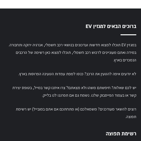
ברוכים הבאים למגזין EV
במגזין EV תוכלו למצוא חדשות ועדכונים בנושאי רכב חשמלי, אנרגיה ירוקה ותחבורה.
במידה ואתם מעוניינים לרכוש רכב חשמלי,
תוכלו למצוא כאן רשימה של הרכבים
הנמכרים בארץ.
לא יודעים איפה להטעין את הרכב? כנסו
למפת עמדות הטעינה הפרוסות בארץ
.
יש לכם שאלות? חיפשתם משהו ולא מצאתם?ֿ צרו איתנו קשר במייל,
בטופס יצירת
קשר
או
בעמוד הפייסבוק שלנו
. נשמח גם אם תפרגנו לנו בלייק.
רוצים להשאר מעודכנים? משמאלכם (או מתחתכם אם אתם במובייל) יש רשימת
תפוצה.
רשימת תפוצה