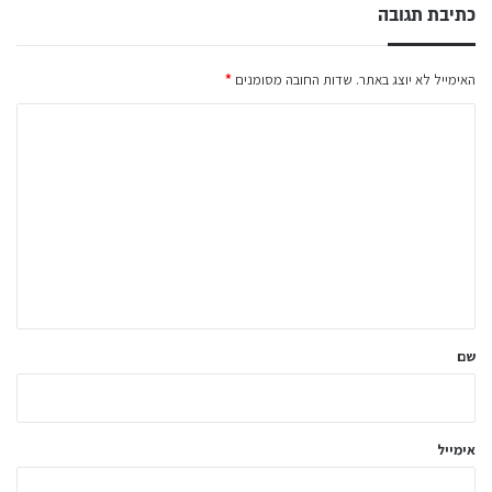
כתיבת תגובה
האימייל לא יוצג באתר.
שדות החובה מסומנים
*
ה
ת
ג
ו
ב
ה
ש
ל
שם
ך
*
אימייל