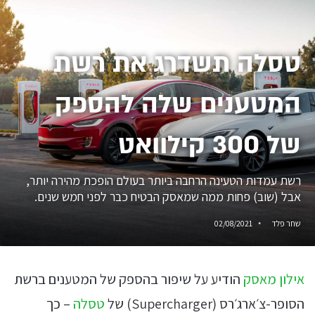
טסלה תשדרג את רשת
המטענים שלה להספק
של 300 קילוואט
רשת עמדות הטעינה הרחבה ביותר בעולם הופכת מהירה יותר,
אבל (שוב) פחות ממה שמאסק הבטיח כבר לפני חמש שנים.
שחר פלד
02/08/2021
אילון מאסק
הודיע על שיפור בהספק של המטענים ברשת
הסופר-צ׳ארג׳רס (Supercharger) של
טסלה
– כך