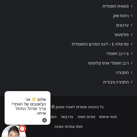
משאית חשמלית
ניתוח שוק
עדכונים
פולסטאר
פורמולה E – ליגת המירוץ החשמלית
צי רכב חשמלי
רכב חשמלי אפס קילומטר
תחבורה
תחבורה ציבורית
שלום
אני
הצ'אטבוט של האתר!
כל הזכויות שמורות לאוהד אסטון ‏© 2019-2026
צריך עזרה? התחל
שיחה.
תנאי שימוש
אודות האתר
צרו קשר
השוואת רכבים חשמליים
מפת עמדות טעינה