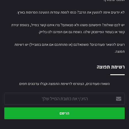
לא יודעים איפה להטעין את הרכב? כנסו
למפת עמדות הטעינה הפרוסות בארץ
.
יש לכם שאלות? חיפשתם משהו ולא מצאתם?ֿ צרו איתנו קשר במייל,
בטופס יצירת
קשר
או
בעמוד הפייסבוק שלנו
. נשמח גם אם תפרגנו לנו בלייק.
רוצים להשאר מעודכנים? משמאלכם (או מתחתכם אם אתם במובייל) יש רשימת
תפוצה.
רשימת תפוצה
השארו מעודכנים, הצטרפו לרשימת התפוצה וקבלו עדכונים חמים
הזינ/י
את
כתובת
המייל
שלך