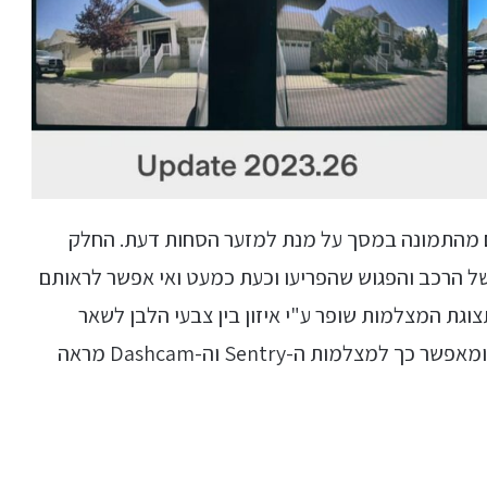
ם מהתמונה במסך על מנת למזער הסחות דעת. החלק
ל הרכב והפגוש שהפריעו וכעת כמעט ואי אפשר לראותם
גת המצלמות שופר ע"י איזון בין צבעי הלבן לשאר
הצבעים אשר נותן יותר בהירות לתצוגת המצלמות ומאפשר כך למצלמות ה-Sentry וה-Dashcam מראה