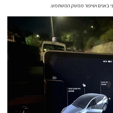
טו
ייע
תפ
צד