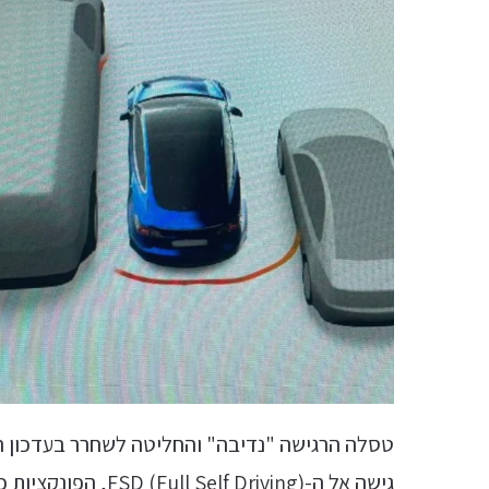
טסלה הרגישה "נדיבה" והחליטה לשחרר בעדכון הק
גישה אל ה-f Driving