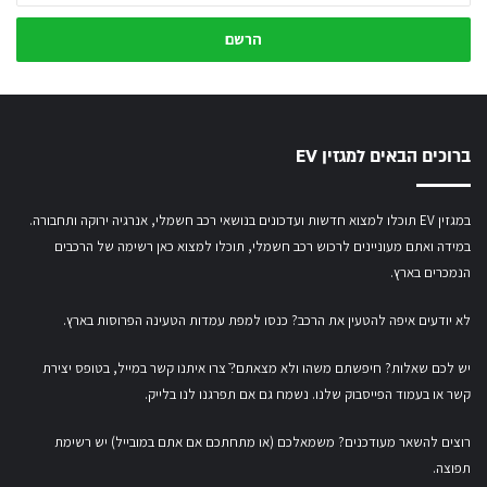
י
נ
/
י
א
ת
ברוכים הבאים למגזין EV
כ
ת
ו
במגזין EV תוכלו למצוא חדשות ועדכונים בנושאי רכב חשמלי, אנרגיה ירוקה ותחבורה.
ב
במידה ואתם מעוניינים לרכוש רכב חשמלי,
תוכלו למצוא כאן רשימה של הרכבים
ת
ה
הנמכרים בארץ.
מ
י
לא יודעים איפה להטעין את הרכב? כנסו
למפת עמדות הטעינה הפרוסות בארץ
.
י
ל
יש לכם שאלות? חיפשתם משהו ולא מצאתם?ֿ צרו איתנו קשר במייל,
בטופס יצירת
ש
קשר
או
בעמוד הפייסבוק שלנו
. נשמח גם אם תפרגנו לנו בלייק.
ל
ך
רוצים להשאר מעודכנים? משמאלכם (או מתחתכם אם אתם במובייל) יש רשימת
תפוצה.