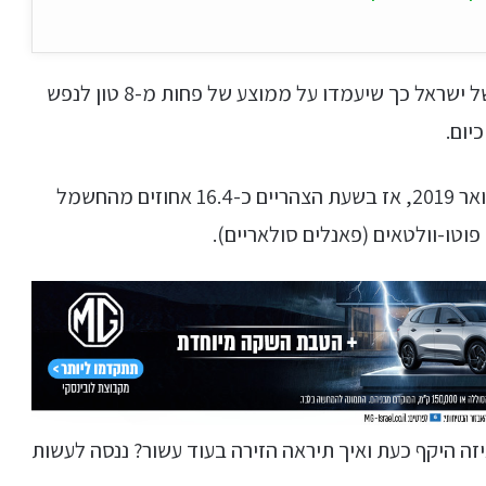
כמו כן מתוכננת הפחתה של פליטות גזי החממה של ישראל כך שיעמדו על ממוצע של פחות מ-8 טון לנפש
שיא ייצור החשמל מאנרגיה מתחדשת נקבע בפברואר 2019, אז בשעת הצהריים כ-16.4 אחוזים מהחשמל
וטו-וולטאים (פאנלים סולאריים).
 היקף כעת ואיך תיראה הזירה בעוד עשור? ננסה לעשות