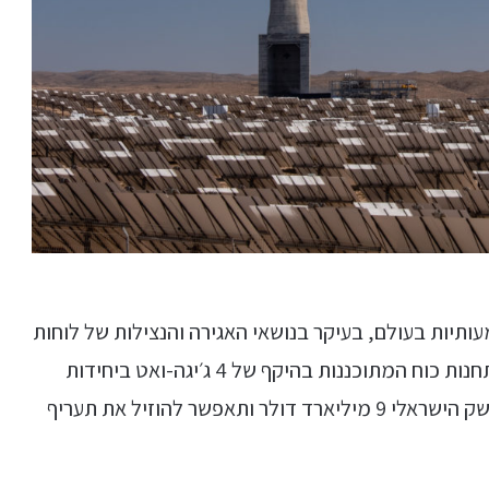
ותיות בעולם, בעיקר בנושאי האגירה והנצילות של לוחות
פוטו-וולטאים. לפי דו״ח של המשרד, החלפה של תחנות כוח המתוכננות בהיקף של 4 ג׳יגה-ואט ביחידות
סולאריות בהספק זהה בשילוב סוללות תחסוך למשק הישראלי 9 מיליארד דולר ותאפשר להוזיל את תעריף