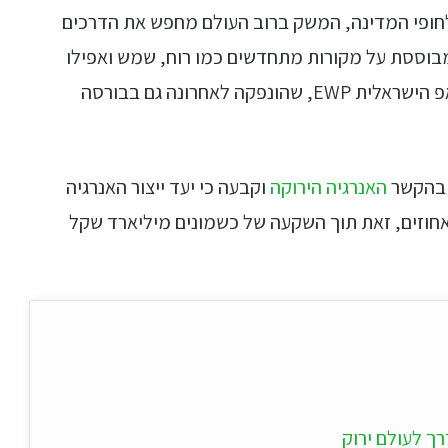
ופי המדינה, המשק ברוב העולם מחפש את הדרכים
טו
וססת על מקורות מתחדשים כמו רוח, שמש ואפילו
ייע
תפ
שימוש בגלי הים, כפי שהדגימה חברת הסטארט-אפ הישראלית EWP, שהונפקה לאחרונה גם בבורסה
צד
 בהקשר
האנרגיה הירוקה
וקבעה כי יעד ייצור האנרגיה
נת 2030 יגיע לשלושים אחוזים, זאת תוך השקעה של כשמונים מיליארד שקל
ך לעולם ירוק