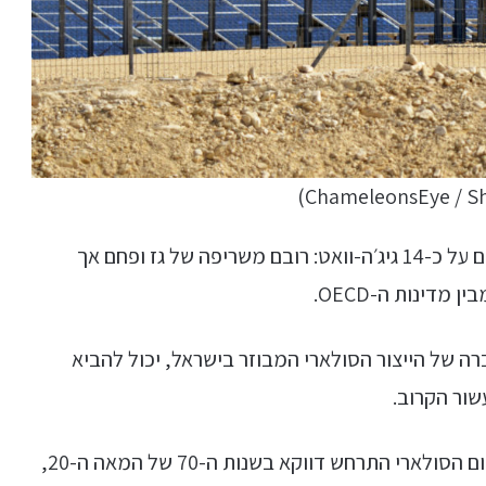
יכולת ייצור החשמל הכוללת של ישראל עומדת היום על כ-14 גיג׳ה-וואט: רובם משריפה של גז ופחם אך
ה של הייצור הסולארי המבוזר בישראל, יכול להביא
ור הקרוב.
אחד המהלכים המשמעותיים שעשתה ישראל בתחום הסולארי התרחש דווקא בשנות ה-70 של המאה ה-20,