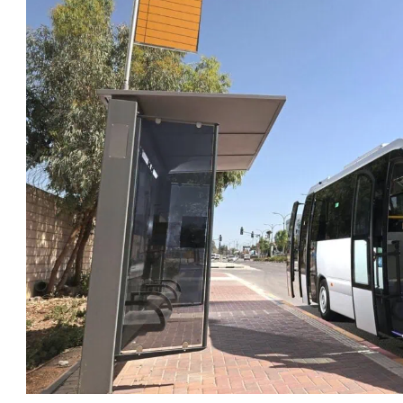
טו
ייע
תפ
צד