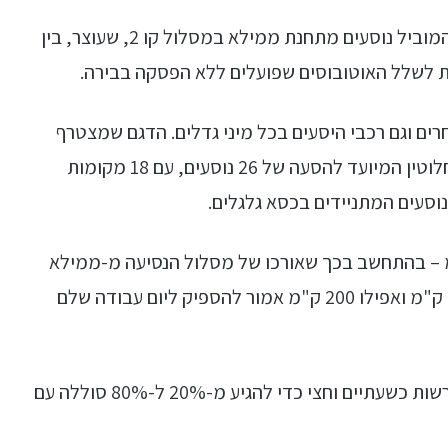
מיניבוס חשמלי מתוצרת QEV נוסף לאחרונה לקו המוביל נוסעים מתחנת ממילא במסלול קו 2, שעוצר, בין
 לשלל האוטובוסים שפועלים ללא הפסקה בבירה.
ים וגם רכבי היסעים בכל מיני גדלים. הדגם שמצטרף
לליין הוא המיקרובוס של QEV, מיניבוס חשמלי לחלוטין המיועד להסעה של 26 נוסעים, עם 18 מקומות
וס של QEV בעל טווח נסיעה של 250 ק"מ – בהתחשב בכך שאורכו של מסלול הנסיעה מ-ממילא
לכותל המערבי עומד על כ-3.5 ק"מ, טווח של 250 ק"מ ואפילו 200 ק"מ אמור להספיק ליום עבודה שלם
 וחצי כדי להגיע מ-20% ל-80% סוללה עם