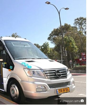
צילום: רונן טופלברג