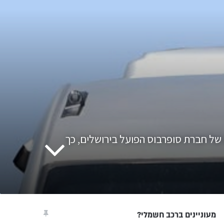
אוטו חן היסעים מקבוצת בליליסוס החלה בייבוא של מיניבוס חשמלי מתוצרת QEV, שנכנס לשירות בקו 2 של חברת סופרבוס הפועל בירושלים, כך
מעוניינים ברכב חשמלי?