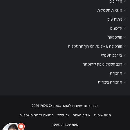
מדריכים
משאית חשמלית
ניתוח שוק
עדכונים
פולסטאר
פורמולה E – ליגת המירוץ החשמלית
צי רכב חשמלי
רכב חשמלי אפס קילומטר
תחבורה
תחבורה ציבורית
שלום
אני
הצ'אטבוט של האתר!
כל הזכויות שמורות לאוהד אסטון ‏© 2019-2026
צריך עזרה? התחל
שיחה.
תנאי שימוש
אודות האתר
צרו קשר
השוואת רכבים חשמליים
מפת עמדות טעינה