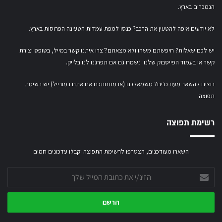
הנמכרים בארץ.
לא יודעים איפה להטעין את הרכב? כנסו
למפת עמדות הטעינה הפרוסות בארץ
.
יש לכם שאלות? חיפשתם משהו ולא מצאתם?ֿ צרו איתנו קשר במייל,
בטופס יצירת
קשר
או
בעמוד הפייסבוק שלנו
. נשמח גם אם תפרגנו לנו בלייק.
רוצים להשאר מעודכנים? משמאלכם (או מתחתכם אם אתם במובייל) יש רשימת
תפוצה.
רשימת תפוצה
השארו מעודכנים, הצטרפו לרשימת התפוצה וקבלו עדכונים חמים
הזינ/י
את
כתובת
המייל
שלך