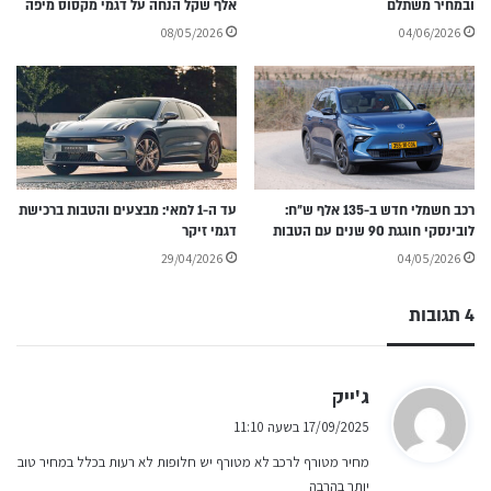
ובמחיר משתלם
אלף שקל הנחה על דגמי מקסוס מיפה
08/05/2026
04/06/2026
רכב חשמלי חדש ב-135 אלף ש״ח:
עד ה-1 למאי: מבצעים והטבות ברכישת
לובינסקי חוגגת 90 שנים עם הטבות
דגמי זיקר
29/04/2026
04/05/2026
4 תגובות
ה
ג'ייק
ג
17/09/2025 בשעה 11:10
י
מחיר מטורף לרכב לא מטורף יש חלופות לא רעות בכלל במחיר טוב
ב
יותר בהרבה