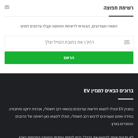
רשימת תפוצה
השארו מעודכנים, הצטרפו לרשימת התפוצה וקבלו עדכונים חמים
הזינ/י
את
כתובת
המייל
שלך
ברוכים הבאים למגזין EV
במגזין EV תוכלו למצוא חדשות ועדכונים בנושאי רכב חשמלי, אנרגיה ירוקה ותחבורה.
במידה ואתם מעוניינים לרכוש רכב חשמלי,
תוכלו למצוא כאן רשימה של הרכבים
הנמכרים בארץ.
לא יודעים איפה להטעין את הרכב? כנסו
למפת עמדות הטעינה הפרוסות בארץ
.