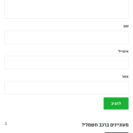
ה
ש
ל
שם
ך
*
אימייל
אתר
מעוניינים ברכב חשמלי?