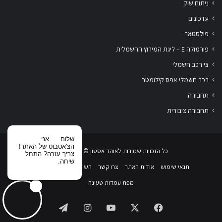
ניתוח שוק
עדכונים
פולסטאר
פורמולה E – ליגת המירוץ החשמלית
צי רכב חשמלי
רכב חשמלי אפס קילומטר
תחבורה
תחבורה ציבורית
שלום
אני
הצ'אטבוט של האתר!
כל הזכויות שמורות לאוהד אסטון ‏© 2019-2026
צריך עזרה? התחל
שיחה.
תנאי שימוש
אודות האתר
צרו קשר
השוואת רכבים חשמליים
מפת עמדות טעינה
Telegram
Instagram
YouTube
Facebook
X