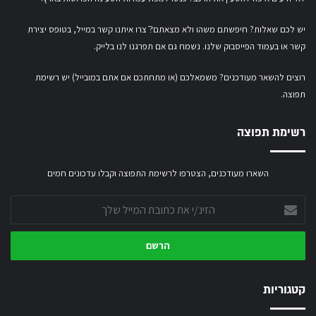
יש לכם שאלות? חיפשתם משהו ולא מצאתם?ֿ צרו איתנו קשר במייל,
בטופס יצירת
קשר
או
בעמוד הפייסבוק שלנו
. נשמח גם אם תפרגנו לנו בלייק.
רוצים להשאר מעודכנים? משמאלכם (או מתחתכם אם אתם במובייל) יש רשימת
תפוצה.
רשימת תפוצה
השארו מעודכנים, הצטרפו לרשימת התפוצה וקבלו עדכונים חמים
הזינ/י
את
כתובת
המייל
שלך
קטגוריות