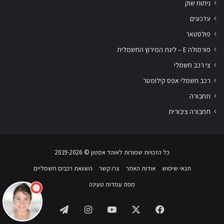
ניתוח שוק
עדכונים
פולסטאר
פורמולה E – ליגת המירוץ החשמלית
צי רכב חשמלי
רכב חשמלי אפס קילומטר
תחבורה
תחבורה ציבורית
שלום
אני
הצ'אטבוט של האתר!
כל הזכויות שמורות לאוהד אסטון ‏© 2019-2026
צריך עזרה? התחל
שיחה.
תנאי שימוש
אודות האתר
צרו קשר
השוואת רכבים חשמליים
מפת עמדות טעינה
Telegram
Instagram
YouTube
Facebook
X