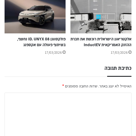
אלקטריאון הישראלית רוכשת את חברת
פולקסווגן ID. UNYX 08 נחשף,
ההזנק האמריקאית InductEV
בשיתוף פעולה עם אקספנג
17/03/2026
17/03/2026
כתיבת תגובה
האימייל לא יוצג באתר.
שדות החובה מסומנים
*
ה
ת
ג
ו
ב