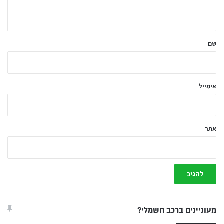
ה
ש
ל
שם
ך
*
אימייל
אתר
מעוניינים ברכב חשמלי?