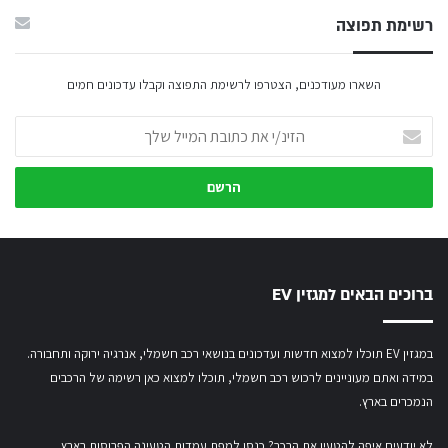
רשימת תפוצה
השארו מעודכנים, הצטרפו לרשימת התפוצה וקבלו עדכונים חמים
הזינ/י
את
כתובת
המייל
שלך
ברוכים הבאים למגזין EV
במגזין EV תוכלו למצוא חדשות ועדכונים בנושאי רכב חשמלי, אנרגיה ירוקה ותחבורה.
במידה ואתם מעוניינים לרכוש רכב חשמלי,
תוכלו למצוא כאן רשימה של הרכבים
הנמכרים בארץ.
לא יודעים איפה להטעין את הרכב? כנסו
למפת עמדות הטעינה הפרוסות בארץ
.