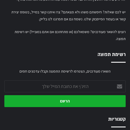
יש לכם שאלות? חיפשתם משהו ולא מצאתם?ֿ צרו איתנו קשר במייל,
בטופס יצירת
קשר
או
בעמוד הפייסבוק שלנו
. נשמח גם אם תפרגנו לנו בלייק.
רוצים להשאר מעודכנים? משמאלכם (או מתחתכם אם אתם במובייל) יש רשימת
תפוצה.
רשימת תפוצה
השארו מעודכנים, הצטרפו לרשימת התפוצה וקבלו עדכונים חמים
הזינ/י
את
כתובת
המייל
שלך
קטגוריות