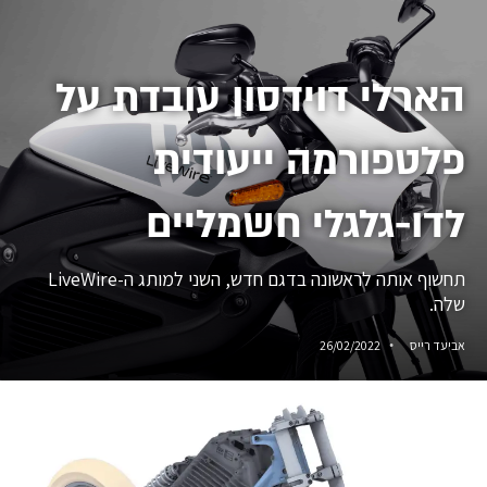
הארלי דוידסון עובדת על
פלטפורמה ייעודית
לדו-גלגלי חשמליים
תחשוף אותה לראשונה בדגם חדש, השני למותג ה-LiveWire
שלה.
אביעד רייס
26/02/2022