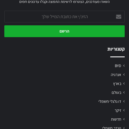
השארו מעודכנים, הצטרפו לרשימת התפוצה וקבלו עדכונים חמים
הזינ/י
את
כתובת
המייל
שלך
קטגוריות
BYD
אנרגיה
בארץ
בעולם
דו גלגלי חשמלי
זיקר
חדשות
טנדר חשמלי