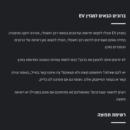
ברוכים הבאים למגזין EV
במגזין EV תוכלו למצוא חדשות ועדכונים בנושאי רכב חשמלי, אנרגיה ירוקה ותחבורה.
במידה ואתם מעוניינים לרכוש רכב חשמלי,
תוכלו למצוא כאן רשימה של הרכבים
הנמכרים בארץ.
לא יודעים איפה להטעין את הרכב? כנסו
למפת עמדות הטעינה הפרוסות בארץ
.
יש לכם שאלות? חיפשתם משהו ולא מצאתם?ֿ צרו איתנו קשר במייל,
בטופס יצירת
קשר
או
בעמוד הפייסבוק שלנו
. נשמח גם אם תפרגנו לנו בלייק.
רוצים להשאר מעודכנים? משמאלכם (או מתחתכם אם אתם במובייל) יש רשימת
תפוצה.
רשימת תפוצה