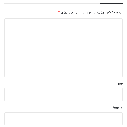
האימייל לא יוצג באתר.
שדות החובה מסומנים
*
ה
ת
ג
ו
ב
ה
ש
ל
שם
ך
*
אימייל