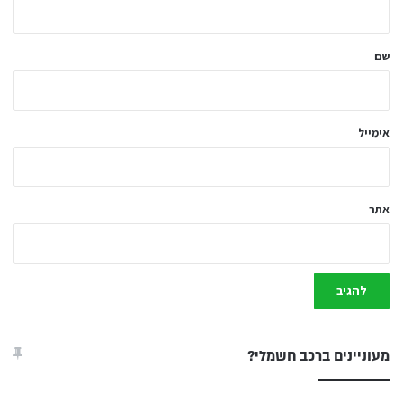
ש
ל
שם
ך
*
אימייל
אתר
מעוניינים ברכב חשמלי?