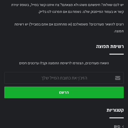
יש לכם שאלות? חיפשתם משהו ולא מצאתם?ֿ צרו איתנו קשר במייל,
בטופס יצירת
קשר
או
בעמוד הפייסבוק שלנו
. נשמח גם אם תפרגנו לנו בלייק.
רוצים להשאר מעודכנים? משמאלכם (או מתחתכם אם אתם במובייל) יש רשימת
תפוצה.
רשימת תפוצה
השארו מעודכנים, הצטרפו לרשימת התפוצה וקבלו עדכונים חמים
הזינ/י
את
כתובת
המייל
שלך
קטגוריות
BYD