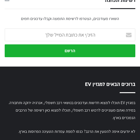
רשימת תפוצה
השארו מעודכנים, הצטרפו לרשימת התפוצה וקבלו עדכונים חמים
הזינ/י
את
כתובת
המייל
שלך
ברוכים הבאים למגזין EV
במגזין EV תוכלו למצוא חדשות ועדכונים בנושאי רכב חשמלי, אנרגיה ירוקה ותחבורה.
במידה ואתם מעוניינים לרכוש רכב חשמלי,
תוכלו למצוא כאן רשימה של הרכבים
הנמכרים בארץ.
לא יודעים איפה להטעין את הרכב? כנסו
למפת עמדות הטעינה הפרוסות בארץ
.