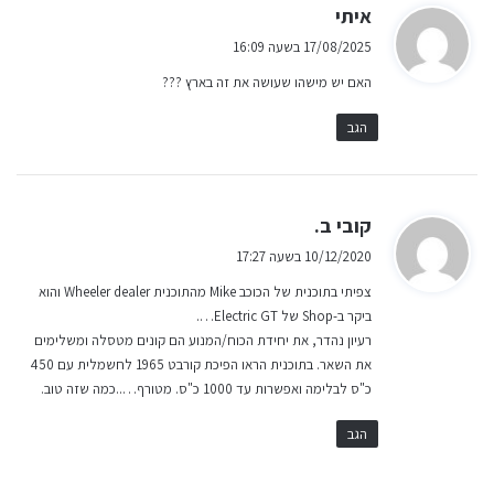
ה
איתי
ג
17/08/2025 בשעה 16:09
י
האם יש מישהו שעושה את זה בארץ ???
ב
:
הגב
ה
קובי ב.
ג
10/12/2020 בשעה 17:27
י
צפיתי בתוכנית של הכוכב Mike מהתוכנית Wheeler dealer והוא
ב
ביקר ב-Shop של Electric GT….
:
רעיון נהדר, את יחידת הכוח/המנוע הם קונים מטסלה ומשלימים
את השאר. בתוכנית הראו הפיכת קורבט 1965 לחשמלית עם 450
כ"ס לבלימה ואפשרות עד 1000 כ"ס. מטורף…..כמה שזה טוב.
הגב