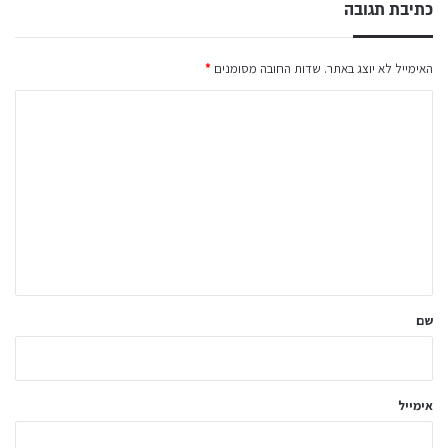
כתיבת תגובה
האימייל לא יוצג באתר.
שדות החובה מסומנים
*
ה
ת
ג
ו
ב
ה
ש
ל
שם
ך
*
אימייל