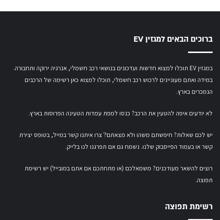
ברוכים הבאים למגזין EV
במגזין EV תוכלו למצוא חדשות ועדכונים בנושאי רכב חשמלי, אנרגיה ירוקה ותחבורה.
במידה ואתם מעוניינים לרכוש רכב חשמלי,
תוכלו למצוא כאן רשימה של הרכבים
הנמכרים בארץ.
לא יודעים איפה להטעין את הרכב? כנסו
למפת עמדות הטעינה הפרוסות בארץ
.
יש לכם שאלות? חיפשתם משהו ולא מצאתם?ֿ צרו איתנו קשר במייל,
בטופס יצירת
קשר
או
בעמוד הפייסבוק שלנו
. נשמח גם אם תפרגנו לנו בלייק.
רוצים להשאר מעודכנים? משמאלכם (או מתחתכם אם אתם במובייל) יש רשימת
תפוצה.
רשימת תפוצה