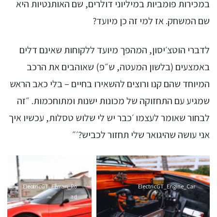
במכירות פומביות במיליוני דולרים, שם האותנטיות היא
שם המשחק. אז למי זה כן מיועד?
לדברי הוטצ׳יסון, המהפך מיועד ללקוחות שאינם דלים
באמצעים (בלשון המעטה, ש״פ) שאוהבים את הרכב
המיוחד שהם קנו ורוצים להשאירו בחיים – בלי כאב הראש
שמגיע עם התחזוקה של מכונות ישנות ומתוחכמות. ״זה
לבחור שאומר לעצמו ׳כבר יש לי שלוש טסלות, עכשיו איך
אני עושה שהיגואר שלי תחזור לכביש?׳״
ElectricGT_Ferrari_Ro
ElectricGT_Engine_Car
ad