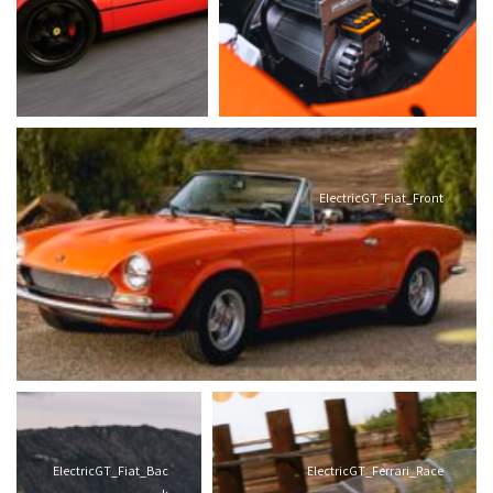
ElectricGT_Fiat_Front
ElectricGT_Fiat_Bac
ElectricGT_Ferrari_Race