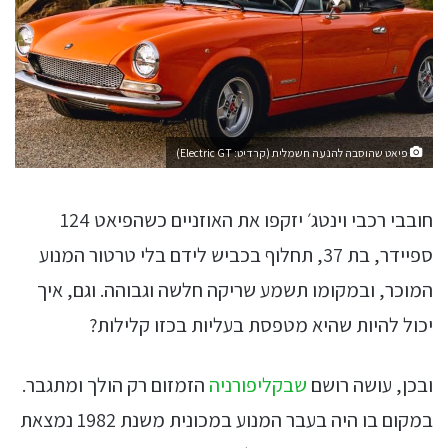
פיאט שהוסבה להנעה חשמלית (קרדיט: Electric GT)
חובבי רכבי וינטג׳ יזקפו את האוזניים כשהפיאט 124
ספיידר, בת 37, תחלוף בכביש לידם בלי טרטור המנוע
המוכר, ובמקומו תשמע שריקה חלשה וגבוהה. וגם, איך
יכול להיות שהיא מטפסת בעליות בכזו קלילות?
ובכן, עושה רושם
שבקליפורניה
הזמזום רק הולך ומתגבר.
במקום בו היה בעבר המנוע במכונית משנת 1982 נמצאת