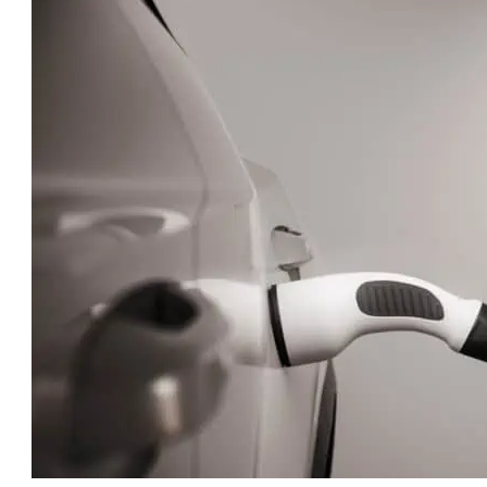
טו
ייע
תפ
צד