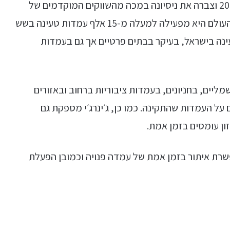
ג׳ינרג׳י היא חברה ישראלית במקור, שהוקמה ב-2008 וצברה את ניסיונה במכה מהשווקים המוקדמים של
עולם הרכב החשמלי כמו דנמרק ונורווגיה. ברחבי העולם היא מפעילה למעלה מ-15 אלף עמדות טעינה בשש
2019 הפעילה כ-7,000 עמדות טעינה בישראל, בעיקר בבתים פרטיים אך גם בעמדות
יים, בחניונים, בעמדות ציבוריות ברחוב ובאזורים
פקת גם אחריות למשך 24-60 חודשים על העמדות שהתקינה. כמו כן, ג׳ינרג׳י מספקת גם
זון עומסים בזמן אמת.
פשרת איתור בזמן אמת של עמדה פנויה וכמובן הפעלת