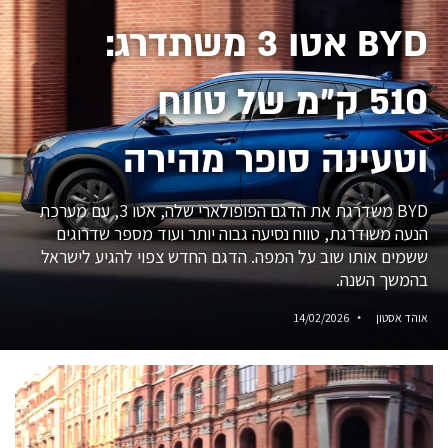
BYD אטו 3 משתדרג:
510 ק״מ של טווח
וטעינה סופר מהירה
BYD משדרגת את הדגם הפופולארי שלה, אטו 3, עם מערכת
הנעה משודרגת, טווח נסיעה גבוה יותר ועוד מספר שדרוגים
ששמים אותו שוב על המפה. הדגם החדש צפוי להגיע לישראל
בהמשך השנה.
אוהד אסטון
14/02/2026