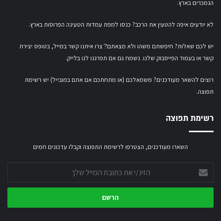
הנמכרים בארץ.
לא יודעים איפה להטעין את הרכב? כנסו
למפת עמדות הטעינה הפרוסות בארץ
.
יש לכם שאלות? חיפשתם משהו ולא מצאתם?ֿ צרו איתנו קשר במייל,
בטופס יצירת
קשר
או
בעמוד הפייסבוק שלנו
. נשמח גם אם תפרגנו לנו בלייק.
רוצים להשאר מעודכנים? משמאלכם (או מתחתכם אם אתם במובייל) יש רשימת
תפוצה.
רשימת תפוצה
השארו מעודכנים, הצטרפו לרשימת התפוצה וקבלו עדכונים חמים
הזינ/י
את
כתובת
המייל
שלך