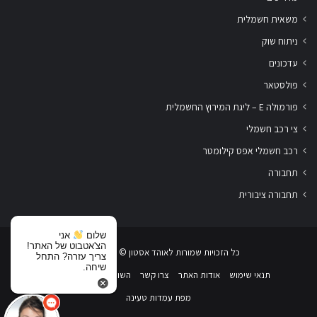
משאית חשמלית
ניתוח שוק
עדכונים
פולסטאר
פורמולה E – ליגת המירוץ החשמלית
צי רכב חשמלי
רכב חשמלי אפס קילומטר
תחבורה
תחבורה ציבורית
שלום
אני
הצ'אטבוט של האתר!
כל הזכויות שמורות לאוהד אסטון ‏© 2019-2026
צריך עזרה? התחל
שיחה.
תנאי שימוש
אודות האתר
צרו קשר
השוואת רכבים חשמליים
מפת עמדות טעינה