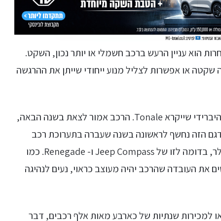
ות הוא עניין הרעש ברכב חשמלי או יותר נכון, השקט.
 שקטה או אפשרות לצליל מנוע ייחודי שייתן את ההרגשה
חוץ מהרכב החדש, אלפא רומיאו תוציא רכב פנאי היברידי שייקרא Tonale. הרכב אמור לצאת בשנה הבאה,
דגם הזה נחשף לראשונה בשנה שעברה בתערוכת רכב
בז'נבה והוא ייבנה על פלטפורמה של פיאט- קרייזלר, בדומה לזו של Jeep Compass ו- Renegade. כמו
ם את העובדה שהרכב יהיה מעוצב כראוי, נעים לנהיגה
ו למכירות שנתיות של כארבע מאות אלף רכבים, דבר