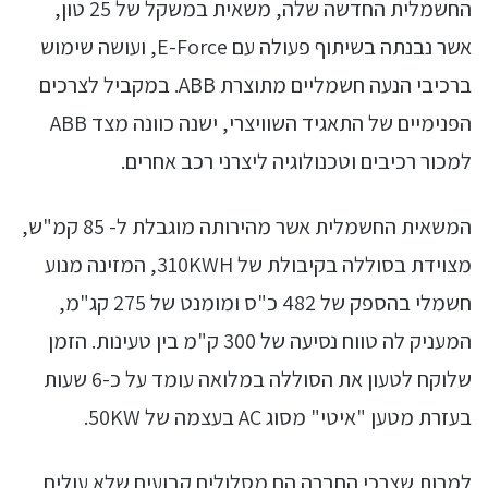
החשמלית החדשה שלה, משאית במשקל של 25 טון,
אשר נבנתה בשיתוף פעולה עם E-Force, ועושה שימוש
ברכיבי הנעה חשמליים מתוצרת ABB. במקביל לצרכים
הפנימיים של התאגיד השוויצרי, ישנה כוונה מצד ABB
למכור רכיבים וטכנולוגיה ליצרני רכב אחרים.
המשאית החשמלית אשר מהירותה מוגבלת ל- 85 קמ"ש,
מצוידת בסוללה בקיבולת של 310KWH, המזינה מנוע
חשמלי בהספק של 482 כ"ס ומומנט של 275 קג"מ,
המעניק לה טווח נסיעה של 300 ק"מ בין טעינות. הזמן
שלוקח לטעון את הסוללה במלואה עומד על כ-6 שעות
בעזרת מטען "איטי" מסוג AC בעצמה של 50KW.
למרות שצרכי החברה הם מסלולים קבועים שלא עולים