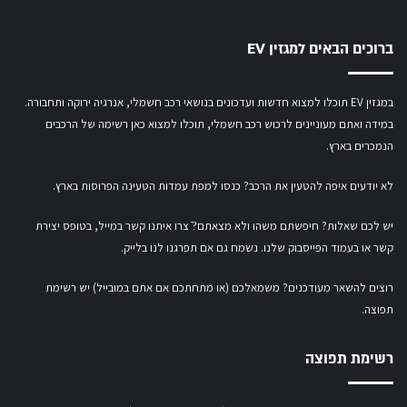
ברוכים הבאים למגזין EV
במגזין EV תוכלו למצוא חדשות ועדכונים בנושאי רכב חשמלי, אנרגיה ירוקה ותחבורה.
במידה ואתם מעוניינים לרכוש רכב חשמלי,
תוכלו למצוא כאן רשימה של הרכבים
הנמכרים בארץ.
לא יודעים איפה להטעין את הרכב? כנסו
למפת עמדות הטעינה הפרוסות בארץ
.
יש לכם שאלות? חיפשתם משהו ולא מצאתם?ֿ צרו איתנו קשר במייל,
בטופס יצירת
קשר
או
בעמוד הפייסבוק שלנו
. נשמח גם אם תפרגנו לנו בלייק.
רוצים להשאר מעודכנים? משמאלכם (או מתחתכם אם אתם במובייל) יש רשימת
תפוצה.
רשימת תפוצה