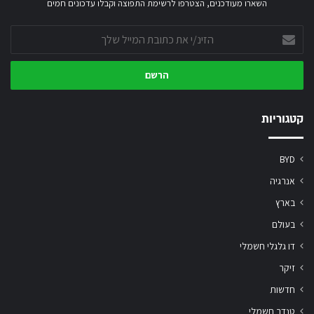
השארו מעודכנים, הצטרפו לרשימת התפוצה וקבלו עדכונים חמים
הזינ/י
את
כתובת
המייל
שלך
קטגוריות
BYD
אנרגיה
בארץ
בעולם
דו גלגלי חשמלי
זיקר
חדשות
טנדר חשמלי