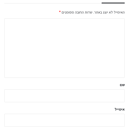
האימייל לא יוצג באתר.
שדות החובה מסומנים
*
ה
ת
ג
ו
ב
ה
ש
ל
שם
ך
*
אימייל