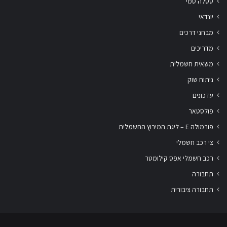
טסלה סמי
יונדאי
מבחני דרכים
מדריכים
משאית חשמלית
ניתוח שוק
עדכונים
פולסטאר
פורמולה E – ליגת המירוץ החשמלית
צי רכב חשמלי
רכב חשמלי אפס קילומטר
תחבורה
תחבורה ציבורית
שלום
אני
הצ'אטבוט של האתר!