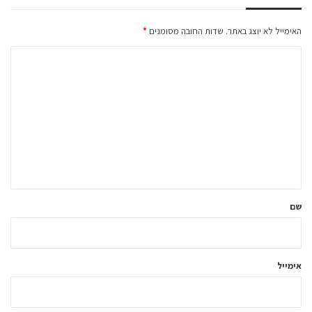
האימייל לא יוצג באתר.
שדות החובה מסומנים
*
ה
ת
ג
ו
ב
ה
ש
ל
שם
ך
*
אימייל