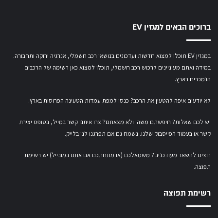
ברוכים הבאים למגזין EV
במגזין EV תוכלו למצוא חדשות ועדכונים בנושאי רכב חשמלי, אנרגיה ירוקה ותחבורה.
במידה ואתם מעוניינים לרכוש רכב חשמלי,
תוכלו למצוא כאן רשימה של הרכבים
הנמכרים בארץ.
לא יודעים איפה להטעין את הרכב? כנסו
למפת עמדות הטעינה הפרוסות בארץ
.
יש לכם שאלות? חיפשתם משהו ולא מצאתם?ֿ צרו איתנו קשר במייל,
בטופס יצירת
קשר
או
בעמוד הפייסבוק שלנו
. נשמח גם אם תפרגנו לנו בלייק.
רוצים להשאר מעודכנים? משמאלכם (או מתחתכם אם אתם במובייל) יש רשימת
תפוצה.
רשימת תפוצה