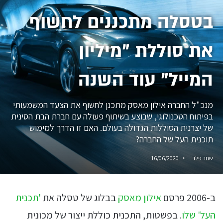
בטסלה מתכננים לחשוף
את סוללת "מיליון
המייל" עוד השנה
מנכ"ל החברה אילון מאסק מתכנן לחשוף את הצעד המשמעותי
בפיתוח הטכנולוגי, שבוצע בשיתוף פעולה עם חברת הבת הסינית
של יצרנית הסוללות הגדולה בעולם. האם זו הדרך למימוש
תוכנית העל של החברה?
שחר פלד
16/06/2020
ב-2006 פרסם
אילון מאסק
בבלוג של טסלה את
'תכנית
העל' שלו
. בפשטות, התכנית כוללת ייצור של מכונית