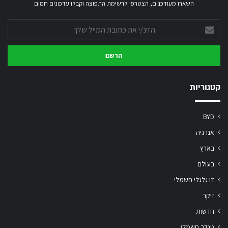
השארו מעודכנים, הצטרפו לרשימת התפוצה וקבלו עדכונים חמים
הזינ/י
את
כתובת
המייל
שלך
קטגוריות
BYD
אנרגיה
בארץ
בעולם
דו גלגלי חשמלי
זיקר
חדשות
טנדר חשמלי