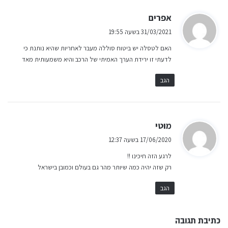
ה
אפרים
ג
31/03/2021 בשעה 19:55
י
האם לטסלה יש ביטוח סוללה מעבר לאחריות שהיא נותנת כי
ב
לדעתי זו ירידת הערך האמיתי של הרכב והיא משמעותית מאד
:
הגב
ה
מוטי
ג
17/06/2020 בשעה 12:37
י
לרגע הזה חיכינו !!
ב
רק שזה יהיה כמה שיותר מהר גם בעולם וכמובן בישראל
:
הגב
כתיבת תגובה