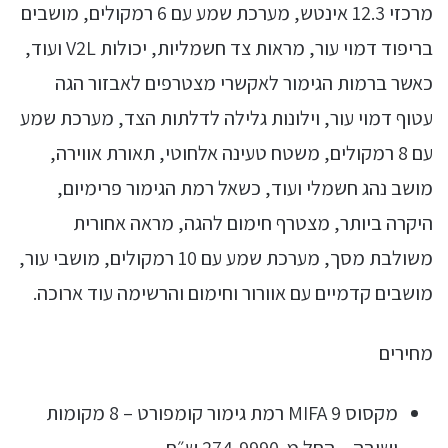
מרכזי 12.3 אינטש, מערכת שמע עם 6 רמקולים, מושבים
בריפוד דמוי עור, מראות צד חשמליות, יכולות V2L ועוד,
כאשר ברמות הגימור לאקשרי מצטרפים לאבזור הגה
עטוף דמוי עור, וילונות גלילה לדלתות הצד, מערכת שמע
עם 8 רמקולים, משטח טעינה אלחוטי, תאורת אווירה,
מושב נהג חשמלי ועוד, כשאל רמת הגימור פרימיום,
היקרה ביותר, מצטרף חימום להגה, מראה אחורית
משולבת מסך, מערכת שמע עם 10 רמקולים, מושבי עור,
מושבים קדמיים עם אוורור וחימום והרשימה עוד ארוכה.
מחירים
מקסוס MIFA 9 רמת גימור קומפורט – 8 מקומות
ישיבה – החל מ-274,9990 ש״ח.