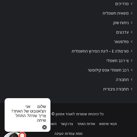
מדריכים
משאית חשמלית
ניתוח שוק
עדכונים
פולסטאר
פורמולה E – ליגת המירוץ החשמלית
צי רכב חשמלי
רכב חשמלי אפס קילומטר
תחבורה
תחבורה ציבורית
שלום
אני
הצ'אטבוט של האתר!
כל הזכויות שמורות לאוהד אסטון ‏© 2019-2026
צריך עזרה? התחל
שיחה.
תנאי שימוש
אודות האתר
צרו קשר
השוואת רכבים חשמליים
מפת עמדות טעינה