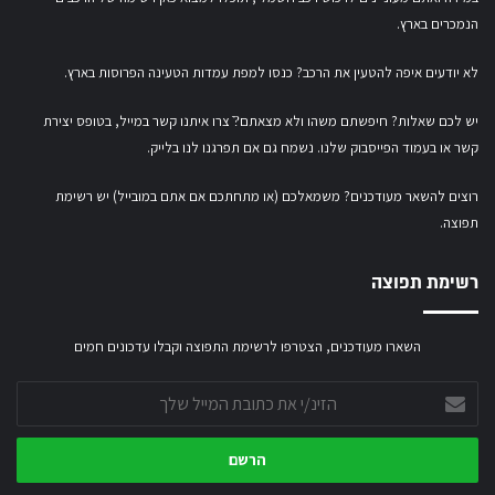
הנמכרים בארץ.
לא יודעים איפה להטעין את הרכב? כנסו
למפת עמדות הטעינה הפרוסות בארץ
.
יש לכם שאלות? חיפשתם משהו ולא מצאתם?ֿ צרו איתנו קשר במייל,
בטופס יצירת
קשר
או
בעמוד הפייסבוק שלנו
. נשמח גם אם תפרגנו לנו בלייק.
רוצים להשאר מעודכנים? משמאלכם (או מתחתכם אם אתם במובייל) יש רשימת
תפוצה.
רשימת תפוצה
השארו מעודכנים, הצטרפו לרשימת התפוצה וקבלו עדכונים חמים
הזינ/י
את
כתובת
המייל
שלך