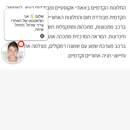
החלונות הקדמיים באאודי אקוסטיים ומבודדים רעש, השמשה
הקדמית מבודדת חום והחלונות האחוריים כהים. מראות הצד
שלום
אני
הצ'אטבוט של האתר!
צריך עזרה? התחל
ברכב מתכוונות, מתכהות ומתקפלות חשמלית וכוללות חימום
שיחה.
וזיכרונות. המראה המרכזית מתכהה אוטומטית בעת סנוור. יש
ברכב מערכת שמע עם שמונה רמקולים, מצלמה אחורית
וחיישני חניה אחוריים וקדמיים.
בנוסף לכל אלה, אאודי מציעה גם חבילת אבזור בתשלום נוסף
הנקראת Tech-Pack וכוללת מצלמות היקפיות 360°, מערכת
ck
ניווט מקורית, מערכת עזר לפקקי תנועה, מערכת שמע עם
עשרה רמקולים ותצוגת נתונים עליונה וירטואלית (מציאות
to
רבודה) המוקרנת על השמשה הקדמית.
op
on