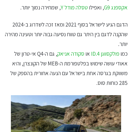
אקספנג G9
, ואפילו
טסלה מודל Y
, שמחירה נמוך יותר.
הדגם הגיע לישראל בסוף 2021 ומאז זכה לשדרוג ב-2024
שהקנה לדגם בין היתר גם טווח נסיעה גבוה יותר וטעינה מהירה
יותר.
כמו
פולקסווגן ID.4
או
סקודה אניאק
, גם ה-Q4 אי-טרון של
אאודי עושה שימוש בפלטפורמת ה-MEB של הקונצרן, והיא
משווקת בגרסה אחת בישראל עם הנעה אחורית בהספק של
285 כוחות סוס.