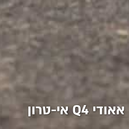
אאודי Q4 אי-טרון