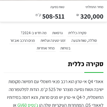
מחיר התחלתי
טווח נסיעה
508-511
320,000
₪
ק״מ
סקירה כללית
גרסאות
מה חדש ב-2024?
סוללה, טווח והנעה
זמני טעינה ועלויות
פנים הרכב ואבזור
בטיחות
מחיר ואחריות
סקירה כללית
אאודי Q4 אי-טרון הוא רכב פנאי חשמלי עם חמישה מקומות
ישיבה וטווח נסיעה מוצהר של 525 ק״מ. הודות לפלטפורמה
החשמלית, ל-Q4 אי-טרון יש פנים מרווח, והוא דומה במידותיו
לאאודי Q5. המתחרות העיקריות שלה הן
ג'נסיס GV60
או