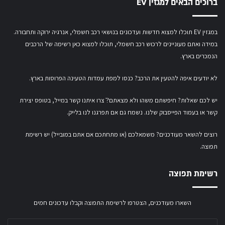
ברוכים הבאים למגזין EV
במגזין EV תוכלו למצוא חדשות ועדכונים בנושאי רכב חשמלי, אנרגיה ירוקה ותחבורה.
במידה ואתם מעוניינים לרכוש רכב חשמלי,
תוכלו למצוא כאן רשימה של הרכבים
הנמכרים בארץ.
לא יודעים איפה להטעין את הרכב? כנסו
למפת עמדות הטעינה הפרוסות בארץ
.
יש לכם שאלות? חיפשתם משהו ולא מצאתם?ֿ צרו איתנו קשר במייל,
בטופס יצירת
קשר
או
בעמוד הפייסבוק שלנו
. נשמח גם אם תפרגנו לנו בלייק.
רוצים להשאר מעודכנים? משמאלכם (או מתחתכם אם אתם במובייל) יש רשימת
תפוצה.
רשימת תפוצה
השארו מעודכנים, הצטרפו לרשימת התפוצה וקבלו עדכונים חמים
הזינ/י