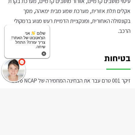
עיסוי מושבים קדמיים, אוורור מושבים קדמיים, מערכת בקרת
אקלים תלת אזורית, מערכת שמע מבית ימאהה, מסך
בקונסולה האחורית, ופונקציית הדמיית רעש מנוע ברמקולי
הרכב.
שלום
אני
הצ'אטבוט של האתר!
צריך עזרה? התחל
שיחה.
בטיחות
זיקר 001 טרם עבר את הבחינה המחמירה של Euro NCAP
אך צפוי להיבחן באפריל 2024 עם שאיפה לתואר הנחשק של
5 כוכבים. כצפוי מחברה המחזיקה גם במותג וולוו, הזיקר 001
מצויד במערכות הבטיחות המבוססות על פלטפורמת ה-SEA
ck
שפותחה במרכז הפיתוח של ג׳ילי בשבדיה. הרכב קיבל ציון 7
to
מתוך 8 בדירוג אבזור הבטיחות.