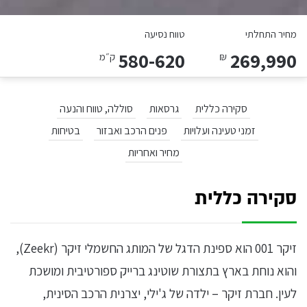
מחיר התחלתי
טווח נסיעה
580-620
269,990
₪
ק״מ
סקירה כללית
גרסאות
סוללה, טווח והנעה
זמני טעינה ועלויות
פנים הרכב ואבזור
בטיחות
מחיר ואחריות
סקירה כללית
זיקר 001 הוא ספינת הדגל של המותג החשמלי זיקר (Zeekr),
והוא נוחת בארץ בתצורת שוטינג ברייק ספורטיבית ומושכת
לעין. חברת זיקר – ילדה של ג'ילי, יצרנית הרכב הסינית,