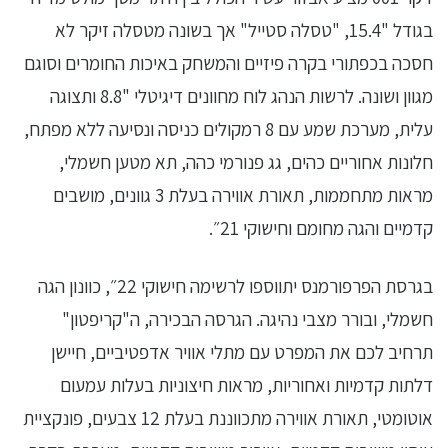
בגודל "15.4, "טסלה סטייל" אך בשונה מטסלה זיקר לא
חסכה בכפתורי בקרה פיזיים והמשחק באיכות החומרים וסוגם
מגוון ושונה. לרשות הנהג לוח מחוונים דיגיטלי "8.8 ותצוגה
עלית, מערכת שמע עם 8 רמקולים כניסה ונסיעה ללא מפתח,
חלונות אחוריים כהים, גג פנורמי כהה, תא מטען חשמלי,
מראות מתחממות, תאורת אווירה בעלת 3 גוונים, מושבים
קדמיים והגה מחומם וחישוקי 21״.
בגרסת הפרפורמנס יתווספו לרשימה חישוקי 22״, כוונון הגה
חשמלי, ובורר מצבי נהיגה. הגרסה הבכירה, ה"קריפטון"
תרחיב לכם את המפרט עם מתלי אוויר אדפטיביים, חיישן
דלתות קדמיות ואחוריות, מראות חיצוניות בעלות עמעום
אוטומטי, תאורת אווירה מתכווננת בעלת 12 צבעים, פונקציית